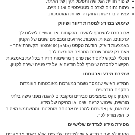
שיפור חוויית הגלישה ותפעול תקין של האתר.
ניתוח נתונים לצרכים סטטיסטיים ואנונימיים.
עמידה בדרישות החוק והרשויות המוסמכות.
שימוש במידע למטרות דיוור ושיווק
אם בחרת להצטרף למועדון הלקוחות, אנו עשויים לשלוח לך
עדכונים, הצעות, הטבות, אירועים ומבצעים שונים של הקניון
באמצעות דוא”ל, הודעת טקסט (SMS) או אמצעי תקשורת אחר –
וזאת רק לאחר שנתת הסכמה מפורשת לכך.
תוכל/י לבקש להסיר את פרטיך מרשימות הדיוור בכל עת באמצעות
הקישור להסרה שיצורף לכל הודעה או על ידי פנייה ישירה לקניון.
שמירת מידע ואבטחתו
המידע האישי שנמסר נשמר במערכות מאובטחות העומדות
בתקנים הנדרשים.
הקניון נוקט באמצעים סבירים ומקובלים להגנה מפני גישה בלתי
מורשית, שימוש לרעה, שינוי או מחיקה של מידע.
עם זאת, אין אפשרות להבטיח אבטחה מוחלטת, והמשתמש מצהיר
כי הוא מודע לכך.
מסירת מידע לצדדים שלישיים
הקניון לא יעביר מידע אישי לצדדים שלישיים, אלא באחד מהמקרים