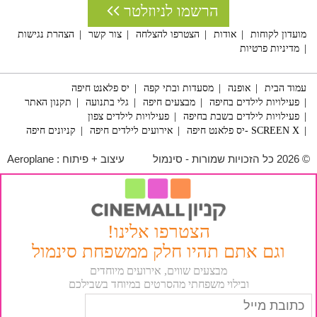
הרשמו לניוזלטר
מועדון לקוחות
אודות
הצטרפו להצלחה
צור קשר
הצהרת נגישות
מדיניות פרטיות
עמוד הבית
אופנה
מסעדות ובתי קפה
יס פלאנט חיפה
פעילויות לילדים בחיפה
מבצעים חיפה
גלי בתנועה
תקנון האתר
פעילויות לילדים בשבת בחיפה
פעילויות לילדים צפון
SCREEN X -יס פלאנט חיפה
אירועים לילדים חיפה
קניונים חיפה
© 2026 כל הזכויות שמורות - סינמול
עיצוב + פיתוח :
Aeroplane
הצטרפו אלינו!
וגם אתם תהיו חלק ממשפחת סינמול
מבצעים שווים, אירועים מיוחדים
ובילוי משפחתי מהסרטים במיוחד בשבילכם