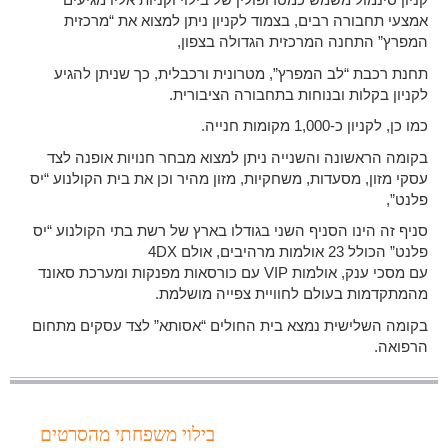
אמצעי תחבורה רבים, בצמוד לקניון ניתן למצוא את “מרכזית
המפרץ” התחנה המרכזית הגדולה בצפון,
תחנת רכבת “לב המפרץ”, מטרונית ורכבלית, כך שניתן להגיע
לקניון בקלות ובנוחות בתחבורה הציבורית.
כמו כן, לקניון כ-1,000 מקומות חנייה.
בקומה הראשונה והשנייה ניתן למצוא מבחר חנויות אופנה לצד
עסקי מזון, מסעדות, משחקיות, מזון מהיר וכן את בית הקולנוע “יס
פלנט”,
סניף זה הינו הסניף השני בגודלו בארץ של רשת בתי הקולנוע “יס
פלנט” הכולל 23 אולמות מרהיבים, אולם 4DX
עם מסכי ענק, אולמות VIP עם כורסאות מפנקות ומערכת סאונד
מהמתקדמות בעולם לחוויית צפייה מושלמת.
בקומה השלישית נמצא בית החולים “אסותא” לצד עסקים מתחום
הרפואה.
בילוי משפחתי מהסרטים