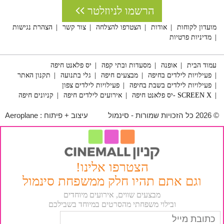
הרשמו לניוזלטר
מועדון לקוחות
אודות
הצטרפו להצלחה
צור קשר
הצהרת נגישות
מדיניות פרטיות
עמוד הבית
אופנה
מסעדות ובתי קפה
יס פלאנט חיפה
פעילויות לילדים בחיפה
מבצעים חיפה
גלי בתנועה
תקנון האתר
פעילויות לילדים בשבת בחיפה
פעילויות לילדים צפון
SCREEN X -יס פלאנט חיפה
אירועים לילדים חיפה
קניונים חיפה
© 2026 כל הזכויות שמורות - סינמול
עיצוב + פיתוח :
Aeroplane
הצטרפו אלינו!
וגם אתם תהיו חלק ממשפחת סינמול
מבצעים שווים, אירועים מיוחדים
ובילוי משפחתי מהסרטים במיוחד בשבילכם